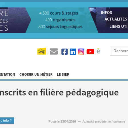
ENTATION
CHOISIR UN MÉTIER
LE SIEP
nscrits en filière pédagogique
d'info ?
Posté le
23/04/2026
—
Actualité précédente
/
suivante