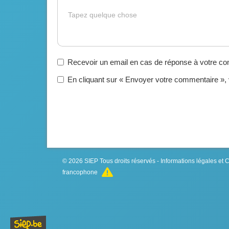
Gras
Italique
Souligné
Insérer un lien
Liste non ordonnée
Tapez quelque chose
Recevoir un email en cas de réponse à votre c
En cliquant sur « Envoyer votre commentaire »,
© 2026
SIEP
Tous droits réservés -
Informations légales et
francophone