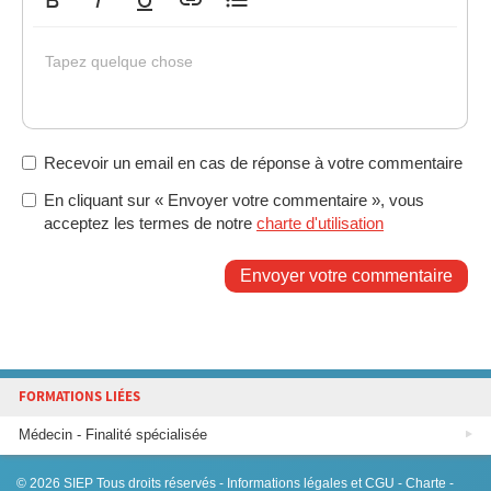
Gras
Italique
Souligné
Insérer un lien
Liste non ordonnée
Tapez quelque chose
Recevoir un email en cas de réponse à votre commentaire
En cliquant sur « Envoyer votre commentaire », vous
acceptez les termes de notre
charte d'utilisation
Envoyer votre commentaire
FORMATIONS LIÉES
Médecin - Finalité spécialisée
© 2026
SIEP
Tous droits réservés -
Informations légales et CGU
-
Charte
-