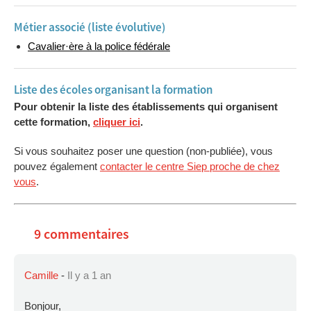
Activité d’entraînement pour divers partenaires policiers.
Métier associé (liste évolutive)
Missions de relations publiques.
Cavalier·ère à la police fédérale
Escorte Royale.
Liste des écoles organisant la formation
Cette nouvelle formation fonctionnelle “policier à cheval” a
l’ambition de développer et assurer une approche moderne,
Pour obtenir la liste des établissements qui organisent
responsable, cohérente et harmonieuse.
cette formation,
cliquer ici
.
Si vous souhaitez poser une question (non-publiée), vous
pouvez également
contacter le centre Siep proche de chez
vous
.
9 commentaires
Camille
-
Il y a 1 an
Bonjour,